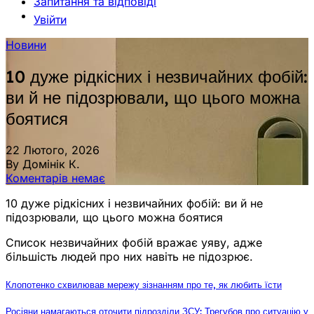
Запитання та відповіді
Увійти
Новини
10 дуже рідкісних і незвичайних фобій:
ви й не підозрювали, що цього можна
боятися
22 Лютого, 2026
By Домінік К.
Коментарів немає
10 дуже рідкісних і незвичайних фобій: ви й не
підозрювали, що цього можна боятися
Список незвичайних фобій вражає уяву, адже
більшість людей про них навіть не підозрює.
Клопотенко схвилював мережу зізнанням про те, як любить їсти
Росіяни намагаються оточити підрозділи ЗСУ: Трегубов про ситуацію у