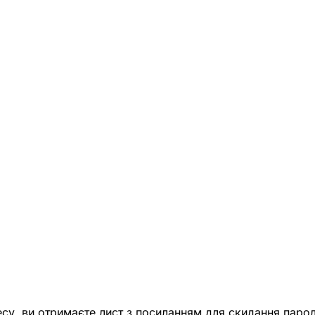
есу, ви отримаєте лист з посиланням для скидання парол