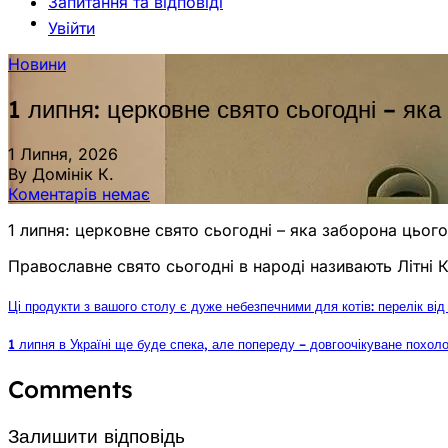
Запитання та відповіді
Увійти
Новини
1 липня: церковне свято сьогодні – яка
1 Липня, 2026
By Домінік К.
Коментарів немає
1 липня: церковне свято сьогодні – яка заборона цьог
Православне свято сьогодні в народі називають Літні 
Ці продукти з вашого столу є дуже небезпечними для котів: перелік від
1 липня в Україні ще буде спека, але попереду – довгоочікуване похол
Comments
Залишити відповідь