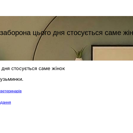
 заборона цього дня стосується саме жі
о дня стосується саме жінок
Кузьминки.
 ветеринарів
одання