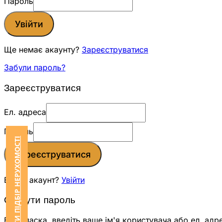
Пароль
Увійти
Ще немає акаунту?
Зареєструватися
Забули пароль?
Зареєструватися
Ел. адреса
Пароль
ЗАМОВИТИ ПІДБІР НЕРУХОМОСТІ
Зареєструватися
Вже є акаунт?
Увійти
Скинути пароль
Будь ласка, введіть ваше ім'я користувача або ел. адр