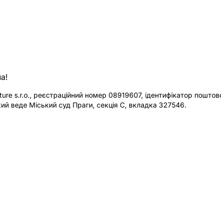
а!
re s.r.o., реєстраційний номер 08919607, ідентифікатор поштової
ий веде Міський суд Праги, секція C, вкладка 327546.