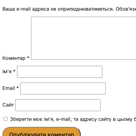
Ваша e-mail адреса не оприлюднюватиметься.
Обов’яз
Коментар
*
Ім'я
*
Email
*
Сайт
Зберегти моє ім'я, e-mail, та адресу сайту в цьому