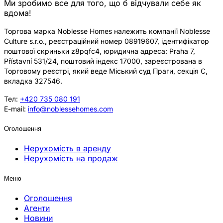
Ми зробимо все для того, що б відчували себе як
вдома!
Торгова марка Noblesse Homes належить компанії Noblesse
Culture s.r.o., реєстраційний номер 08919607, ідентифікатор
поштової скриньки z8pqfc4, юридична адреса: Praha 7,
Přístavní 531/24, поштовий індекс 17000, зареєстрована в
Торговому реєстрі, який веде Міський суд Праги, секція C,
вкладка 327546.
Тел:
+420 735 080 191
E-mail:
info@noblessehomes.com
Оголошення
Нерухомість в аренду
Нерухомість на продаж
Меню
Оголошення
Агенти
Новини