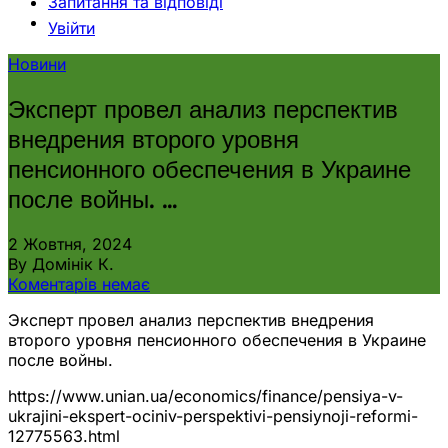
Запитання та відповіді
Увійти
Новини
Эксперт провел анализ перспектив
внедрения второго уровня
пенсионного обеспечения в Украине
после войны. …
2 Жовтня, 2024
By Домінік К.
Коментарів немає
Эксперт провел анализ перспектив внедрения
второго уровня пенсионного обеспечения в Украине
после войны.
https://www.unian.ua/economics/finance/pensiya-v-
ukrajini-ekspert-ociniv-perspektivi-pensiynoji-reformi-
12775563.html