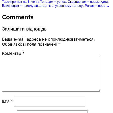
Таро-прогноз на 8 июня: Тельцам – успех, Скорпионам – новые идеи,
Близнецам – прислушиваться к внутреннему голосу, Ракам – восст…
Comments
Залишити відповідь
Ваша e-mail адреса не оприлюднюватиметься.
Обов’язкові поля позначені
*
Коментар
*
Ім'я
*