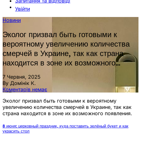
Запитання та відповіді
Увійти
Новини
Эколог призвал быть готовыми к
вероятному увеличению количества
смерчей в Украине, так как страна
находится в зоне их возможного…
7 Червня, 2025
By Домінік К.
Коментарів немає
Эколог призвал быть готовыми к вероятному
увеличению количества смерчей в Украине, так как
страна находится в зоне их возможного появления.
8 июня: церковный праздник, куда поставить зелёный букет и как
украсить стол