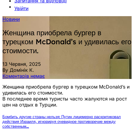
Запитання та відповіді
Увійти
Новини
Женщина приобрела бургер в
турецком McDonald’s и удивилась его
стоимости.
13 Червня, 2025
By Домінік К.
Коментарів немає
Женщина приобрела бургер в турецком McDonald’s и
удивилась его стоимости.
В последнее время туристы часто жалуются на рост
цен на отдых в Турции.
Бомбить другие страны нельзя: Путин лицемерно раскритиковал
действия Израиля, игнорируя очевидное противоречие между
собственным…