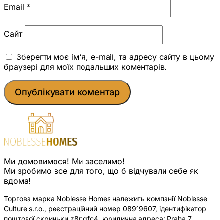
Email
*
Сайт
Зберегти моє ім'я, e-mail, та адресу сайту в цьому
браузері для моїх подальших коментарів.
Ми домовимося! Ми заселимо!
Ми зробимо все для того, що б відчували себе як
вдома!
Торгова марка Noblesse Homes належить компанії Noblesse
Culture s.r.o., реєстраційний номер 08919607, ідентифікатор
поштової скриньки z8pqfc4, юридична адреса: Praha 7,