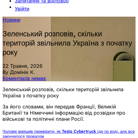
Запитання та відповіді
Увійти
Новини
Зеленський розповів, скільки
територій звільнила Україна з початку
року
22 Травня, 2026
By Домінік К.
Коментарів немає
Зеленський розповів, скільки територій звільнила
Україна з початку року
За його словами, він передав Франції, Великій
Британії та Німеччині інформацію від розвідки про
військові та політичні плани Росії.
Чоловік вирішив перевірити, як Tesla Cybertruck їде по воді, але все
закінчилося провалом