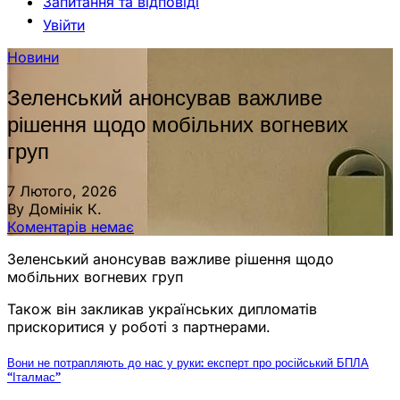
Запитання та відповіді
Увійти
Новини
Зеленський анонсував важливе
рішення щодо мобільних вогневих
груп
7 Лютого, 2026
By Домінік К.
Коментарів немає
Зеленський анонсував важливе рішення щодо
мобільних вогневих груп
Також він закликав українських дипломатів
прискоритися у роботі з партнерами.
Вони не потрапляють до нас у руки: експерт про російський БПЛА
“Італмас”