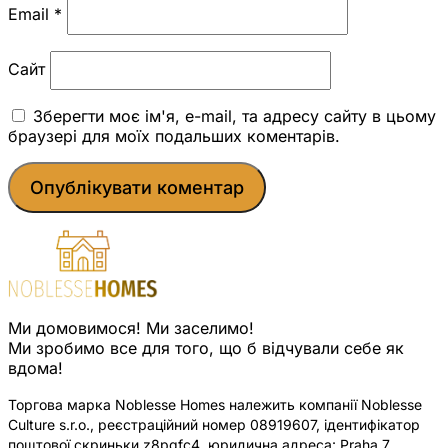
Email
*
Сайт
Зберегти моє ім'я, e-mail, та адресу сайту в цьому
браузері для моїх подальших коментарів.
Ми домовимося! Ми заселимо!
Ми зробимо все для того, що б відчували себе як
вдома!
Торгова марка Noblesse Homes належить компанії Noblesse
Culture s.r.o., реєстраційний номер 08919607, ідентифікатор
поштової скриньки z8pqfc4, юридична адреса: Praha 7,