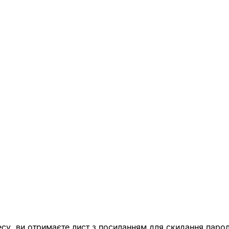
есу, ви отримаєте лист з посиланням для скидання парол