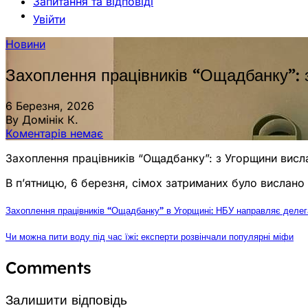
Запитання та відповіді
Увійти
Новини
Захоплення працівників “Ощадбанку”: з
6 Березня, 2026
By Домінік К.
Коментарів немає
Захоплення працівників “Ощадбанку”: з Угорщини висла
В п’ятницю, 6 березня, сімох затриманих було вислано з
Захоплення працівників “Ощадбанку” в Угорщині: НБУ направляє деле
Чи можна пити воду під час їжі: експерти розвінчали популярні міфи
Comments
Залишити відповідь