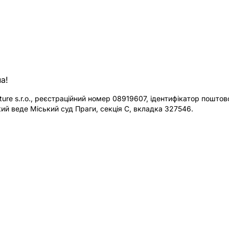
а!
re s.r.o., реєстраційний номер 08919607, ідентифікатор поштової
ий веде Міський суд Праги, секція C, вкладка 327546.