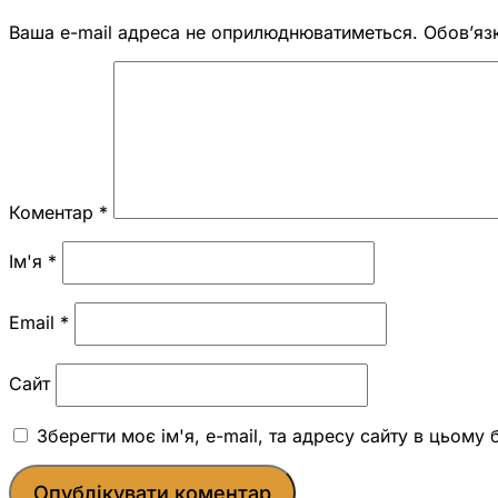
Ваша e-mail адреса не оприлюднюватиметься.
Обов’яз
Коментар
*
Ім'я
*
Email
*
Сайт
Зберегти моє ім'я, e-mail, та адресу сайту в цьому