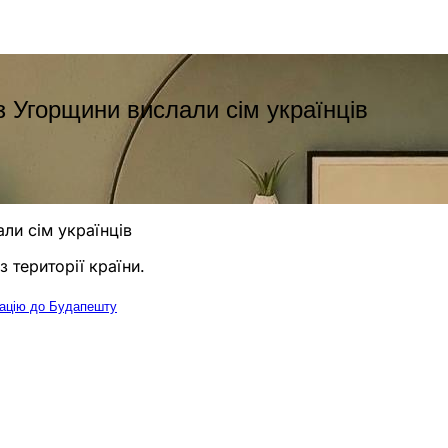
 Угорщини вислали сім українців
ли сім українців
 території країни.
гацію до Будапешту