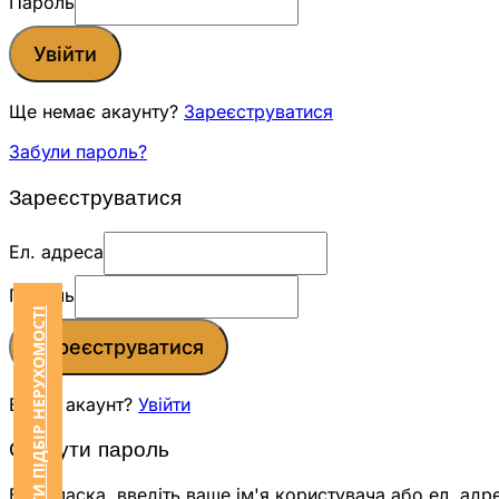
Пароль
Увійти
Ще немає акаунту?
Зареєструватися
Забули пароль?
Зареєструватися
Ел. адреса
Пароль
ЗАМОВИТИ ПІДБІР НЕРУХОМОСТІ
Зареєструватися
Вже є акаунт?
Увійти
Скинути пароль
Будь ласка, введіть ваше ім'я користувача або ел. адр