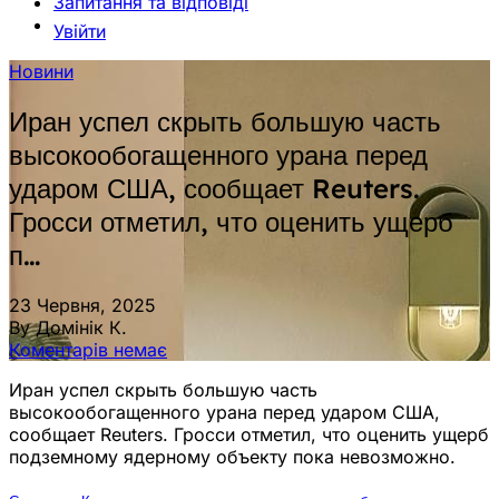
Запитання та відповіді
Увійти
Новини
Иран успел скрыть большую часть
высокообогащенного урана перед
ударом США, сообщает Reuters.
Гросси отметил, что оценить ущерб
п…
23 Червня, 2025
By Домінік К.
Коментарів немає
Иран успел скрыть большую часть
высокообогащенного урана перед ударом США,
сообщает Reuters. Гросси отметил, что оценить ущерб
подземному ядерному объекту пока невозможно.