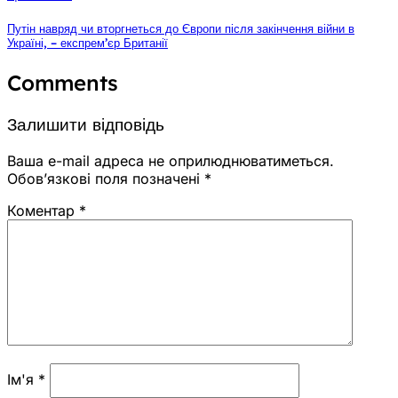
Путін навряд чи вторгнеться до Європи після закінчення війни в
Україні, – експрем’єр Британії
Comments
Залишити відповідь
Ваша e-mail адреса не оприлюднюватиметься.
Обов’язкові поля позначені
*
Коментар
*
Ім'я
*