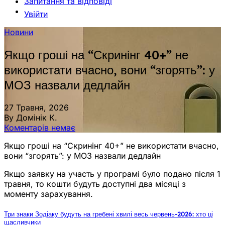
Запитання та відповіді
Увійти
Новини
Якщо гроші на “Скринінг 40+” не
використати вчасно, вони “згорять”: у
МОЗ назвали дедлайн
27 Травня, 2026
By Домінік К.
Коментарів немає
Якщо гроші на “Скринінг 40+” не використати вчасно,
вони “згорять”: у МОЗ назвали дедлайн
Якщо заявку на участь у програмі було подано після 1
травня, то кошти будуть доступні два місяці з
моменту зарахування.
Три знаки Зодіаку будуть на гребені хвилі весь червень-2026: хто ці
щасливчики