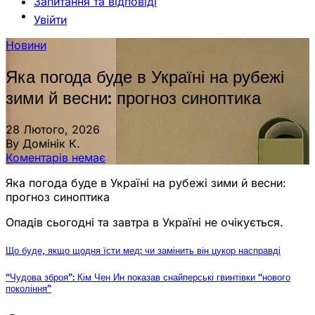
Запитання та відповіді
Увійти
Новини
Яка погода буде в Україні на рубежі
зими й весни: прогноз синоптика
28 Лютого, 2026
By Домінік К.
Коментарів немає
Яка погода буде в Україні на рубежі зими й весни:
прогноз синоптика
Опадів сьогодні та завтра в Україні не очікується.
Що буде, якщо щодня їсти мед: чи замінить він цукор насправді
“Чудова зброя”: Кім Чен Ин показав снайперські гвинтівки “нового
покоління”