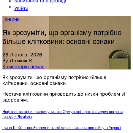
Запитання та відповіді
Увійти
Новини
Як зрозуміти, що організму потрібно
більше клітковини: основні ознаки
28 Лютого, 2026
By Домінік К.
Коментарів немає
Як зрозуміти, що організму потрібно більше
клітковини: основні ознаки
Нестача клітковини призводить до низки проблем зі
здоров’ям.
Нафтові танкери почали уникати Ормузької протоки через погрози
Ірану, – Reuters
Ірина Шейк зганьбилася в Італії через питання про війну в Україні