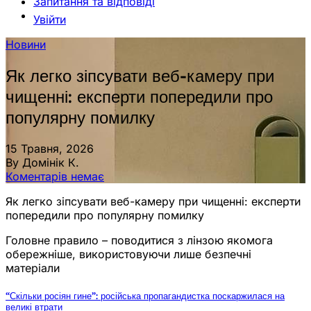
Запитання та відповіді
Увійти
Новини
Як легко зіпсувати веб-камеру при
чищенні: експерти попередили про
популярну помилку
15 Травня, 2026
By Домінік К.
Коментарів немає
Як легко зіпсувати веб-камеру при чищенні: експерти
попередили про популярну помилку
Головне правило – поводитися з лінзою якомога
обережніше, використовуючи лише безпечні
матеріали
“Скільки росіян гине”: російська пропагандистка поскаржилася на
великі втрати