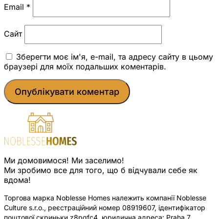
Email
*
Сайт
Зберегти моє ім'я, e-mail, та адресу сайту в цьому
браузері для моїх подальших коментарів.
Ми домовимося! Ми заселимо!
Ми зробимо все для того, що б відчували себе як
вдома!
Торгова марка Noblesse Homes належить компанії Noblesse
Culture s.r.o., реєстраційний номер 08919607, ідентифікатор
поштової скриньки z8pqfc4, юридична адреса: Praha 7,