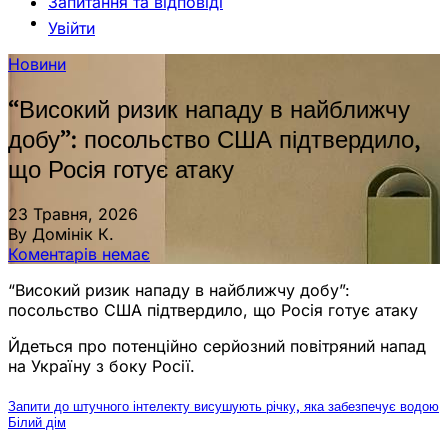
Запитання та відповіді
Увійти
Новини
“Високий ризик нападу в найближчу
добу”: посольство США підтвердило,
що Росія готує атаку
23 Травня, 2026
By Домінік К.
Коментарів немає
“Високий ризик нападу в найближчу добу”:
посольство США підтвердило, що Росія готує атаку
Йдеться про потенційно серйозний повітряний напад
на Україну з боку Росії.
Запити до штучного інтелекту висушують річку, яка забезпечує водою
Білий дім