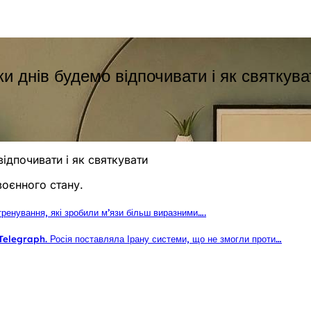
ки днів будемо відпочивати і як святкува
відпочивати і як святкувати
воєнного стану.
 тренування, які зробили м’язи більш виразними….
Telegraph. Росія поставляла Ірану системи, що не змогли проти…