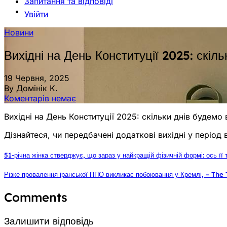
Запитання та відповіді
Увійти
Новини
Вихідні на День Конституції 2025: скіль
19 Червня, 2025
By Домінік К.
Коментарів немає
Вихідні на День Конституції 2025: скільки днів будемо 
Дізнайтеся, чи передбачені додаткові вихідні у період 
51-річна жінка стверджує, що зараз у найкращій фізичній формі: ось її
Різке провалення іранської ППО викликає побоювання у Кремлі, – The 
Comments
Залишити відповідь