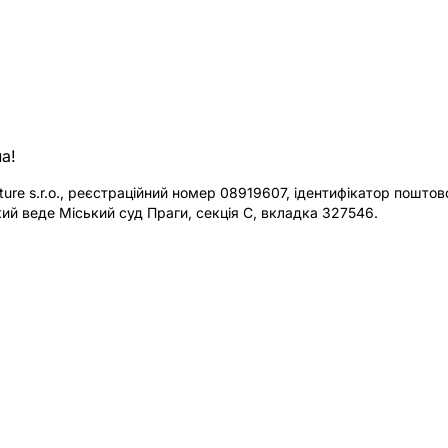
а!
re s.r.o., реєстраційний номер 08919607, ідентифікатор поштової
ий веде Міський суд Праги, секція C, вкладка 327546.