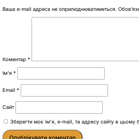
Ваша e-mail адреса не оприлюднюватиметься.
Обов’яз
Коментар
*
Ім'я
*
Email
*
Сайт
Зберегти моє ім'я, e-mail, та адресу сайту в цьому