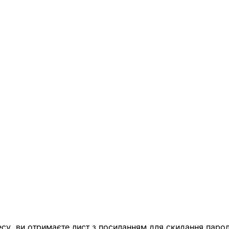
есу, ви отримаєте лист з посиланням для скидання парол