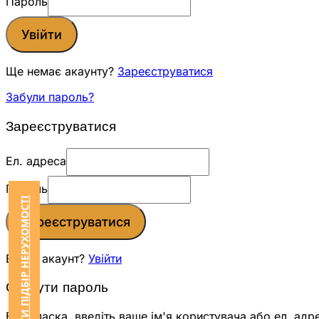
Пароль
Увійти
Ще немає акаунту?
Зареєструватися
Забули пароль?
Зареєструватися
Ел. адреса
Пароль
ЗАМОВИТИ ПІДБІР НЕРУХОМОСТІ
Зареєструватися
Вже є акаунт?
Увійти
Скинути пароль
Будь ласка, введіть ваше ім'я користувача або ел. адр