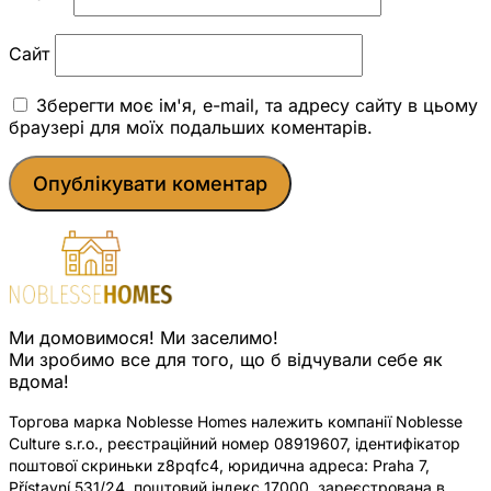
Сайт
Зберегти моє ім'я, e-mail, та адресу сайту в цьому
браузері для моїх подальших коментарів.
Ми домовимося! Ми заселимо!
Ми зробимо все для того, що б відчували себе як
вдома!
Торгова марка Noblesse Homes належить компанії Noblesse
Culture s.r.o., реєстраційний номер 08919607, ідентифікатор
поштової скриньки z8pqfc4, юридична адреса: Praha 7,
Přístavní 531/24, поштовий індекс 17000, зареєстрована в