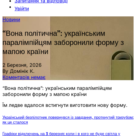
Запитання та відповіді
Увійти
Новини
“Вона політична”: українським
паралімпійцям заборонили форму з
мапою країни
2 Березня, 2026
By Домінік К.
Коментарів немає
“Вона політична”: українським паралімпійцям
заборонили форму з мапою країни
Їм ледве вдалося встигнути виготовити нову форму.
Український безпілотник повернувся із завдання, проткнутий тризубом:
як це сталося
Графіки відключень на 3 березня: коли і в кого не буде світла у