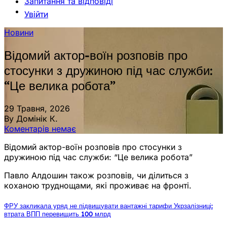
Запитання та відповіді
Увійти
Новини
Відомий актор-воїн розповів про
стосунки з дружиною під час служби:
“Це велика робота”
29 Травня, 2026
By Домінік К.
Коментарів немає
Відомий актор-воїн розповів про стосунки з
дружиною під час служби: “Це велика робота”
Павло Алдошин також розповів, чи ділиться з
коханою труднощами, які проживає на фронті.
ФРУ закликала уряд не підвищувати вантажні тарифи Укрзалізниці:
втрата ВПП перевищить 100 млрд