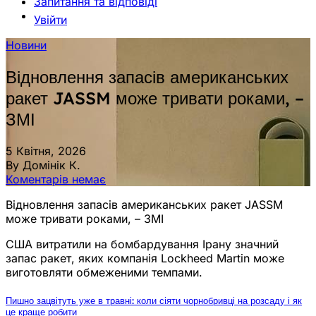
Запитання та відповіді
Увійти
Новини
Відновлення запасів американських
ракет JASSM може тривати роками, –
ЗМІ
5 Квітня, 2026
By Домінік К.
Коментарів немає
Відновлення запасів американських ракет JASSM
може тривати роками, – ЗМІ
США витратили на бомбардування Ірану значний
запас ракет, яких компанія Lockheed Martin може
виготовляти обмеженими темпами.
Пишно зацвітуть уже в травні: коли сіяти чорнобривці на розсаду і як
це краще робити