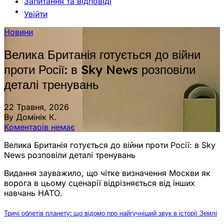
Запитання та відповіді
Увійти
Новини
Велика Британія готується до війни
проти Росії: в Sky News розповіли
деталі тренувань
22 Травня, 2026
By Домінік К.
Коментарів немає
Велика Британія готується до війни проти Росії: в Sky
News розповіли деталі тренувань
Видання зауважило, що чітке визначення Москви як
ворога в цьому сценарії відрізняється від інших
навчань НАТО.
Тричі облетів планету: що відомо про найгучніший звук в історії Землі