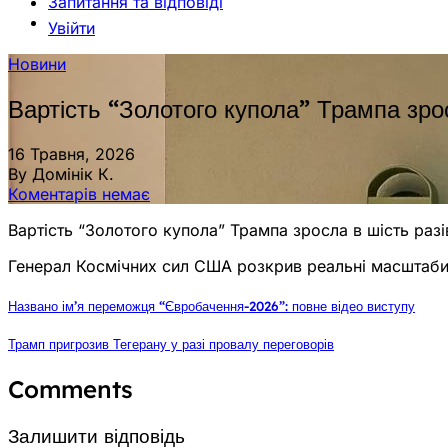
Запитання та відповіді
Увійти
Новини
Вартість “Золотого купола” Трампа зрос
16 Травня, 2026
By Домінік К.
Коментарів немає
Вартість “Золотого купола” Трампа зросла в шість разі
Генерал Космічних сил США розкрив реальні масштаби
Названо ім’я переможця “Євробачення-2026”: повне відео виступу
Трамп пригрозив Тегерану у разі провалу переговорів
Comments
Залишити відповідь