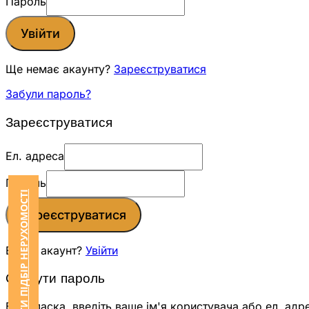
Пароль
Увійти
Ще немає акаунту?
Зареєструватися
Забули пароль?
Зареєструватися
Ел. адреса
Пароль
ЗАМОВИТИ ПІДБІР НЕРУХОМОСТІ
Зареєструватися
Вже є акаунт?
Увійти
Скинути пароль
Будь ласка, введіть ваше ім'я користувача або ел. адр