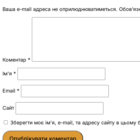
Ваша e-mail адреса не оприлюднюватиметься.
Обов’яз
Коментар
*
Ім'я
*
Email
*
Сайт
Зберегти моє ім'я, e-mail, та адресу сайту в цьому