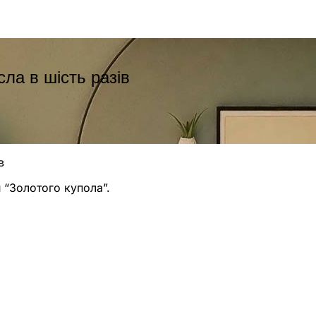
ла в шість разів
в
 “Золотого купола”.