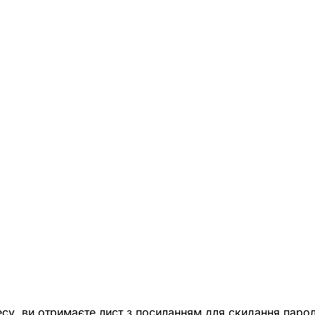
есу, ви отримаєте лист з посиланням для скидання парол