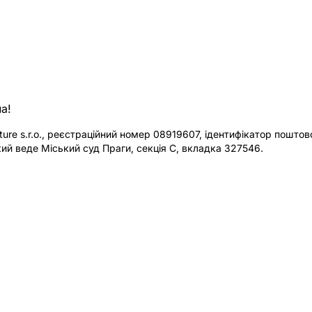
а!
re s.r.o., реєстраційний номер 08919607, ідентифікатор поштової
ий веде Міський суд Праги, секція C, вкладка 327546.