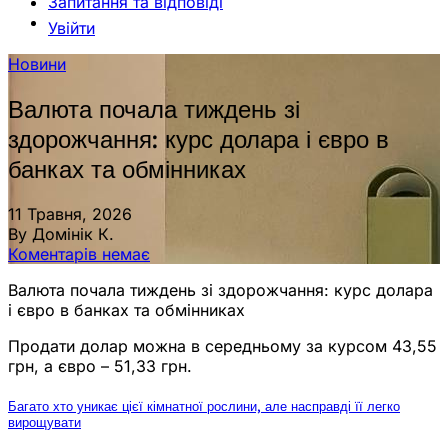
Запитання та відповіді
Увійти
Новини
Валюта почала тиждень зі
здорожчання: курс долара і євро в
банках та обмінниках
11 Травня, 2026
By Домінік К.
Коментарів немає
Валюта почала тиждень зі здорожчання: курс долара
і євро в банках та обмінниках
Продати долар можна в середньому за курсом 43,55
грн, а євро – 51,33 грн.
Багато хто уникає цієї кімнатної рослини, але насправді її легко
вирощувати