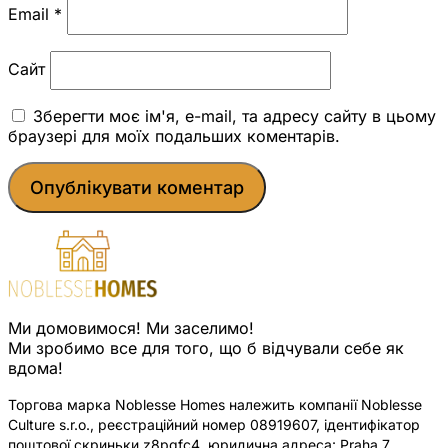
Email
*
Сайт
Зберегти моє ім'я, e-mail, та адресу сайту в цьому
браузері для моїх подальших коментарів.
Ми домовимося! Ми заселимо!
Ми зробимо все для того, що б відчували себе як
вдома!
Торгова марка Noblesse Homes належить компанії Noblesse
Culture s.r.o., реєстраційний номер 08919607, ідентифікатор
поштової скриньки z8pqfc4, юридична адреса: Praha 7,