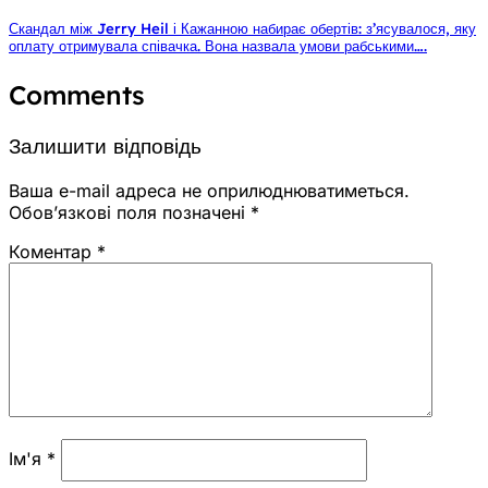
Скандал між Jerry Heil і Кажанною набирає обертів: з’ясувалося, яку
оплату отримувала співачка. Вона назвала умови рабськими….
Comments
Залишити відповідь
Ваша e-mail адреса не оприлюднюватиметься.
Обов’язкові поля позначені
*
Коментар
*
Ім'я
*