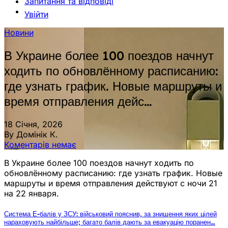
Запитання та відповіді
Увійти
Новини
В Украине более 100 поездов начнут
ходить по обновлённому расписанию:
где узнать график. Новые маршруты и
время отправления дейс…
18 Січня, 2026
By Домінік К.
Коментарів немає
В Украине более 100 поездов начнут ходить по
обновлённому расписанию: где узнать график. Новые
маршруты и время отправления действуют с ночи 21
на 22 января.
Система Е-балів у ЗСУ: військовий пояснив, за знищення яких цілей
нараховують найбільше; багато балів дають за евакуацію поранен…