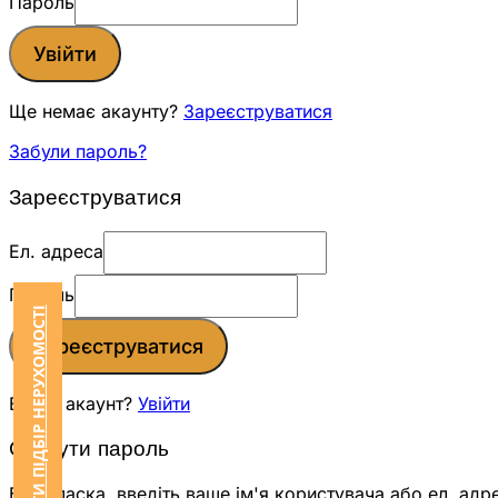
Пароль
Увійти
Ще немає акаунту?
Зареєструватися
Забули пароль?
Зареєструватися
Ел. адреса
Пароль
ЗАМОВИТИ ПІДБІР НЕРУХОМОСТІ
Зареєструватися
Вже є акаунт?
Увійти
Скинути пароль
Будь ласка, введіть ваше ім'я користувача або ел. адр