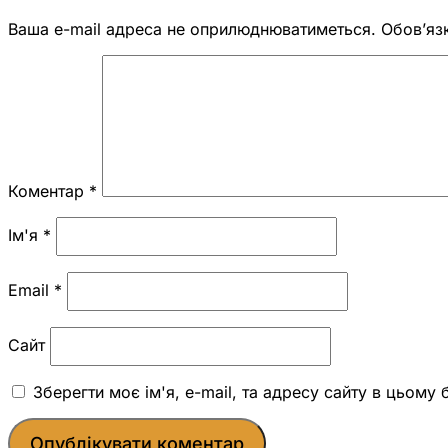
Ваша e-mail адреса не оприлюднюватиметься.
Обов’яз
Коментар
*
Ім'я
*
Email
*
Сайт
Зберегти моє ім'я, e-mail, та адресу сайту в цьому