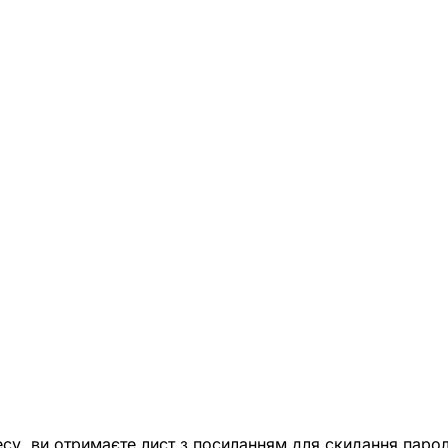
есу, ви отримаєте лист з посиланням для скидання парол