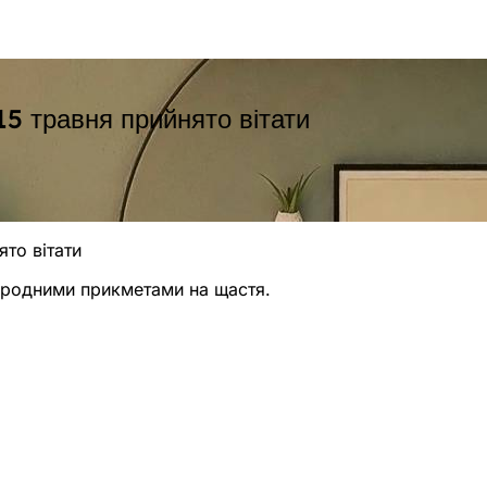
 15 травня прийнято вітати
ято вітати
народними прикметами на щастя.