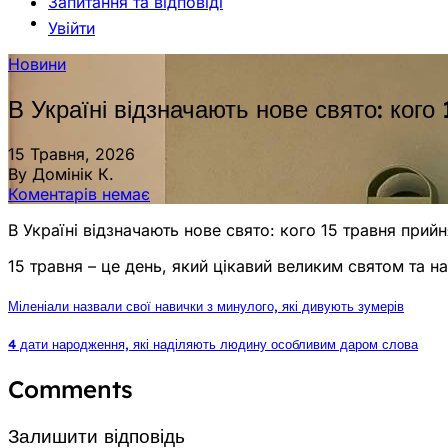
Запитання та відповіді
Увійти
Новини
В Україні відзначають нове свято: кого
15 Травня, 2026
By Домінік К.
Коментарів немає
В Україні відзначають нове свято: кого 15 травня прийн
15 травня – це день, який цікавий великим святом та 
Міленіали назвали свої навички з минулого, які дивують зумерів
4 дати народження, які наділяють людину особливим даром слова
Comments
Залишити відповідь