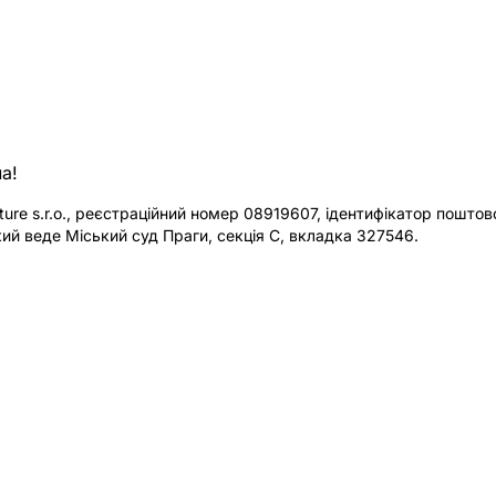
а!
re s.r.o., реєстраційний номер 08919607, ідентифікатор поштової
ий веде Міський суд Праги, секція C, вкладка 327546.