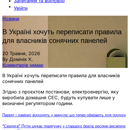
Запитання та відповіді
Увійти
Новини
В Україні хочуть переписати правила
для власників сонячних панелей
20 Травня, 2026
By Домінік К.
Коментарів немає
В Україні хочуть переписати правила для власників
сонячних панелей
Згідно з проєктом постанови, електроенергію, яку
виробила домашня СЕС, будуть купувати лише у
визначені регулятором години.
Паркет і ламінат відходять у минуле: що тепер обирають для підлоги
“Сердега” Путін шукає порятунку у старшого брата: росіяни висміяли