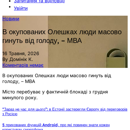
Запитання та відповіді
Увійти
Новини
В окупованих Олешках люди масово
гинуть від голоду, – МВА
16 Травня, 2026
By Домінік К.
Коментарів немає
В окупованих Олешках люди масово гинуть від
голоду, – МВА
Місто перебуває у фактичній блокаді з грудня
минулого року.
“Зараз не час для цього”: в Естонії застерегли Європу від переговорів
з Росією
5 прихованих функцій Android, про які повинен знати кожен
користувач смартфона