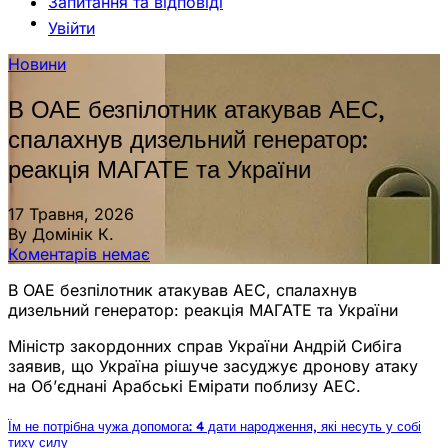
Запитання та відповіді
Увійти
Новини
В ОАЕ безпілотник атакував АЕС,
спалахнув дизельний генератор:
реакція МАГАТЕ та України
17 Травня, 2026
By Домінік К.
Коментарів немає
В ОАЕ безпілотник атакував АЕС, спалахнув
дизельний генератор: реакція МАГАТЕ та України
Міністр закордонних справ України Андрій Сибіга
заявив, що Україна рішуче засуджує дронову атаку
на Об’єднані Арабські Емірати поблизу АЕС.
Їм не потрібна чужа допомога: 4 дати народження, які несуть у собі
тиху силу