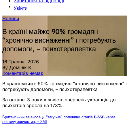
Запитання та відповіді
Увійти
Новини
В країні майже 90% громадян
“хронічно виснаженні” і потребують
допомоги, – психотерапевтка
16 Травня, 2026
By Домінік К.
Коментарів немає
В країні майже 90% громадян “хронічно виснаженні” і
потребують допомоги, – психотерапевтка
За останні 3 роки кількість звернень українців до
психіатрів зросла на 173%.
Британський авіаносець “загубив” половину літаків F-35B через
нестачу запчастин, – ЗМІ