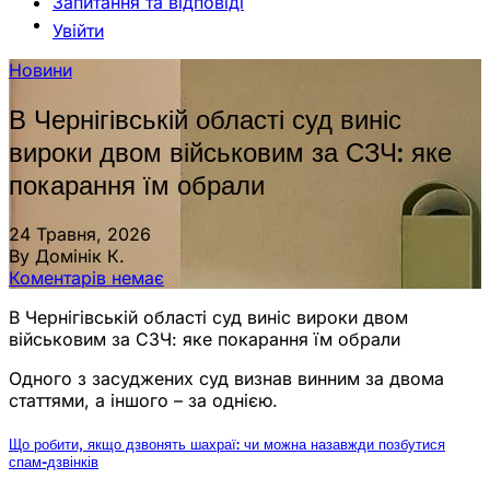
Запитання та відповіді
Увійти
Новини
В Чернігівській області суд виніс
вироки двом військовим за СЗЧ: яке
покарання їм обрали
24 Травня, 2026
By Домінік К.
Коментарів немає
В Чернігівській області суд виніс вироки двом
військовим за СЗЧ: яке покарання їм обрали
Одного з засуджених суд визнав винним за двома
статтями, а іншого – за однією.
Що робити, якщо дзвонять шахраї: чи можна назавжди позбутися
спам-дзвінків