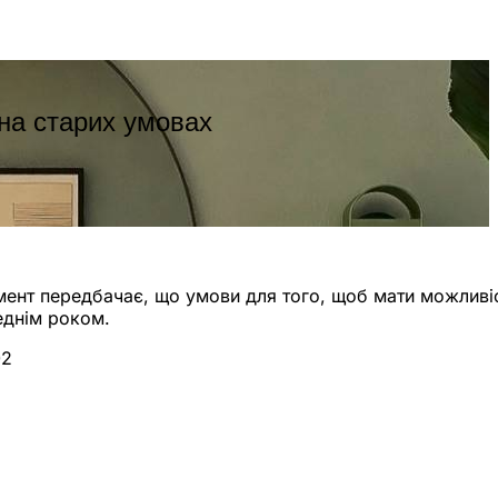
 на старих умовах
умент передбачає, що умови для того, щоб мати можливі
еднім роком.
02