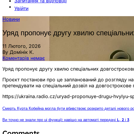
Запитання та відповіді
Увійти
Новини
Уряд пропонує другу хвилю спеціальних
11 Лютого, 2026
By Домінік К.
Коментарів немає
Уряд пропонує другу хвилю спеціальних довгострокови
Проєкт постанови про це запланований до розгляду на
претендувати на спеціальний дозвіл на довгострокове
https://ukraina.radio.cz/uryad-proponuye-drugu-hvylyu-
Смерть Курта Кобейна могла бути вбивством: розкрито деталі нового р
Ви точно не знали про ці функції: навіщо на автоматі передачі L, 2 і 3
Comments