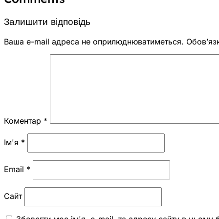
Залишити відповідь
Ваша e-mail адреса не оприлюднюватиметься.
Обов’яз
Коментар
*
Ім'я
*
Email
*
Сайт
Зберегти моє ім'я, e-mail, та адресу сайту в цьому