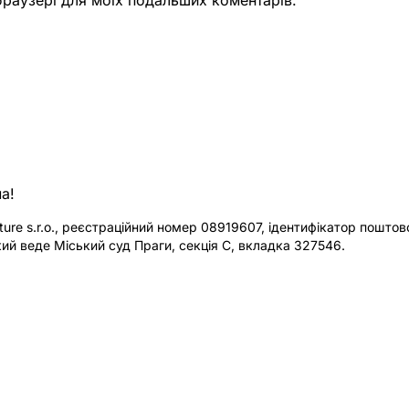
а!
re s.r.o., реєстраційний номер 08919607, ідентифікатор поштової
ий веде Міський суд Праги, секція C, вкладка 327546.