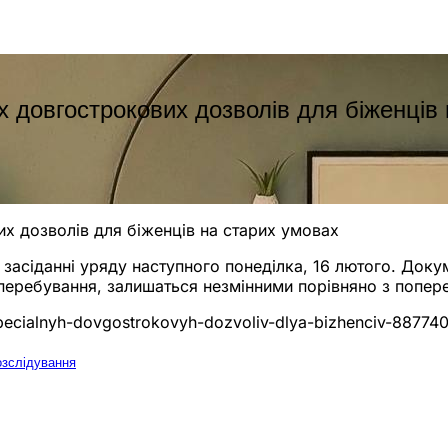
 довгострокових дозволів для біженців
х дозволів для біженців на старих умовах
 засіданні уряду наступного понеділка, 16 лютого. Док
 перебування, залишаться незмінними порівняно з попер
specialnyh-dovgostrokovyh-dozvoliv-dlya-bizhenciv-88774
озслідування