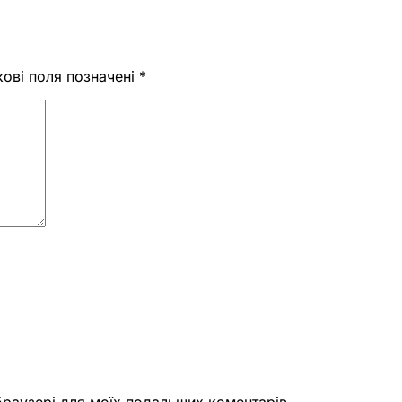
кові поля позначені
*
 браузері для моїх подальших коментарів.