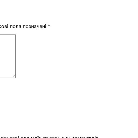
кові поля позначені
*
 браузері для моїх подальших коментарів.