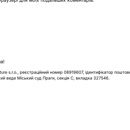
а!
re s.r.o., реєстраційний номер 08919607, ідентифікатор поштової
ий веде Міський суд Праги, секція C, вкладка 327546.