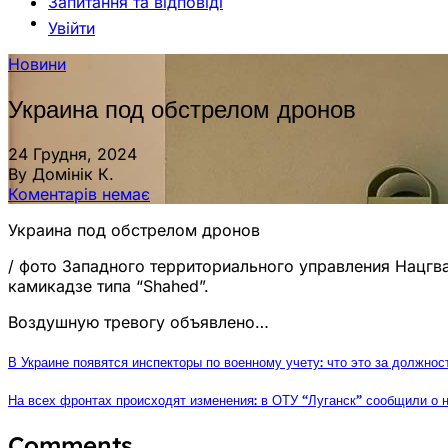
Запитання та відповіді
Увійти
Новини
Украина под обстрелом дронов
24 Грудня, 2024
By Домінік К.
Коментарів немає
Украина под обстрелом дронов
/ фото Западного территориального управления Нацг
камикадзе типа “Shahed”.
Воздушную тревогу объявлено…
В Украине появятся инспекторы по военному учету: что это за должнос
На всех фронтах происходят изменения: в ОТУ “Луганск” сообщили о н
Comments