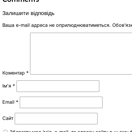
Залишити відповідь
Ваша e-mail адреса не оприлюднюватиметься.
Обов’яз
Коментар
*
Ім'я
*
Email
*
Сайт
Зберегти моє ім'я, e-mail, та адресу сайту в цьому