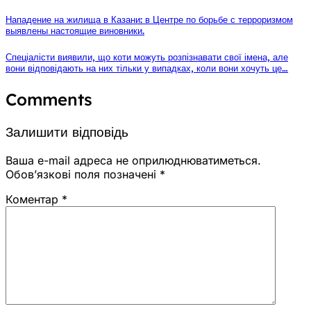
Нападение на жилища в Казани: в Центре по борьбе с терроризмом
выявлены настоящие виновники.
Спеціалісти виявили, що коти можуть розпізнавати свої імена, але
вони відповідають на них тільки у випадках, коли вони хочуть це…
Comments
Залишити відповідь
Ваша e-mail адреса не оприлюднюватиметься.
Обов’язкові поля позначені
*
Коментар
*