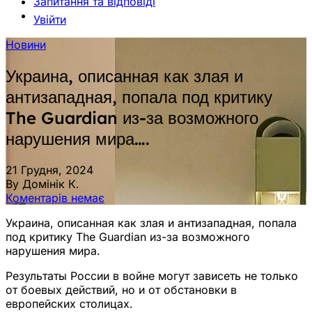
Запитання та відповіді
Увійти
Новини
Украина, описанная как злая и
антизападная, попала под критику
The Guardian из-за возможного
нарушения мира….
21 Грудня, 2024
By Домінік К.
Коментарів немає
Украина, описанная как злая и антизападная, попала
под критику The Guardian из-за возможного
нарушения мира.
Результаты России в войне могут зависеть не только
от боевых действий, но и от обстановки в
европейских столицах.