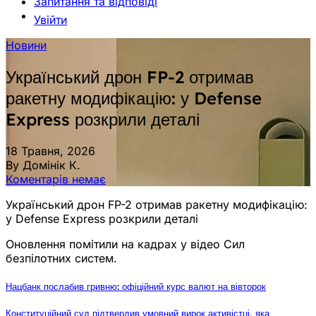
Запитання та відповіді
Увійти
Новини
Український дрон FP-2 отримав
ракетну модифікацію: у Defense
Express розкрили деталі
18 Травня, 2026
By Домінік К.
Коментарів немає
Український дрон FP-2 отримав ракетну модифікацію:
у Defense Express розкрили деталі
Оновлення помітили на кадрах у відео Сил
безпілотних систем.
Нацбанк послабив гривню: офіційний курс валют на вівторок
Конституційний суд підтвердив умовний вирок активістці, яка