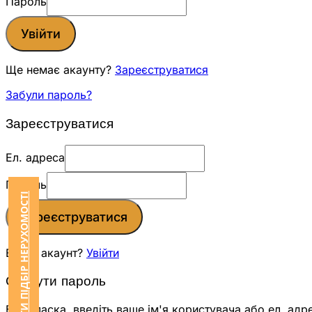
Пароль
Увійти
Ще немає акаунту?
Зареєструватися
Забули пароль?
Зареєструватися
Ел. адреса
Пароль
ЗАМОВИТИ ПІДБІР НЕРУХОМОСТІ
Зареєструватися
Вже є акаунт?
Увійти
Скинути пароль
Будь ласка, введіть ваше ім'я користувача або ел. адр