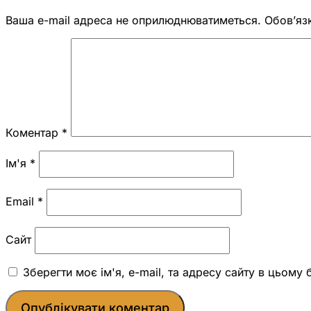
Ваша e-mail адреса не оприлюднюватиметься.
Обов’яз
Коментар
*
Ім'я
*
Email
*
Сайт
Зберегти моє ім'я, e-mail, та адресу сайту в цьому