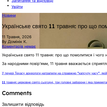
Запитання та відповіді
Увійти
Новини
Українське свято 11 травня: про що по
11 Травня, 2026
By Домінік К.
Коментарів немає
Українське свято 11 травня: про що помолитися і чого
За народними повір’ями, 11 травня вважається сприят
У печері Техасу археологи натрапили на справжню “капсулу часу”, якій
11 травня: церковне свято сьогодні, три головні заборони і яка прикмет
Comments
Залишити відповідь