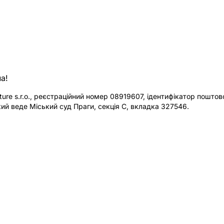
а!
re s.r.o., реєстраційний номер 08919607, ідентифікатор поштової
ий веде Міський суд Праги, секція C, вкладка 327546.