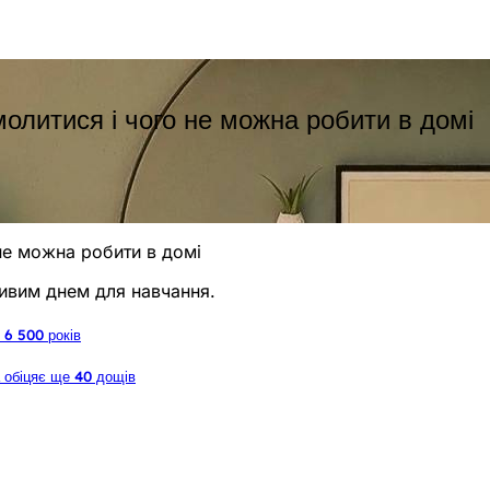
молитися і чого не можна робити в домі
 не можна робити в домі
ливим днем для навчання.
 6 500 років
а обіцяє ще 40 дощів