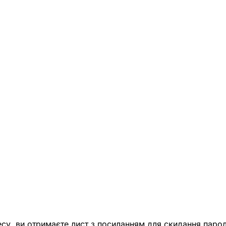
есу, ви отримаєте лист з посиланням для скидання парол