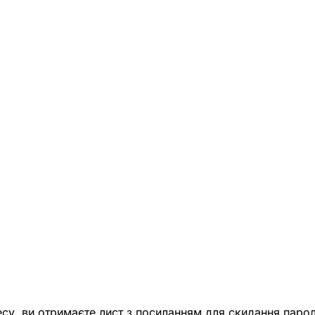
есу, ви отримаєте лист з посиланням для скидання парол