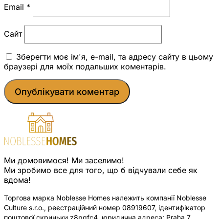
Email
*
Сайт
Зберегти моє ім'я, e-mail, та адресу сайту в цьому
браузері для моїх подальших коментарів.
Ми домовимося! Ми заселимо!
Ми зробимо все для того, що б відчували себе як
вдома!
Торгова марка Noblesse Homes належить компанії Noblesse
Culture s.r.o., реєстраційний номер 08919607, ідентифікатор
поштової скриньки z8pqfc4, юридична адреса: Praha 7,