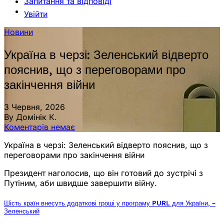
Запитання та відповіді
Увійти
Новини
Україна в черзі: Зеленський відверто
пояснив, що з переговорами про
закінчення війни
3 Червня, 2026
By Домінік К.
Коментарів немає
Україна в черзі: Зеленський відверто пояснив, що з
переговорами про закінчення війни
Президент наголосив, що він готовий до зустрічі з
Путіним, аби швидше завершити війну.
Шість країн внесуть додаткові гроші у програму PURL для України, –
Зеленський