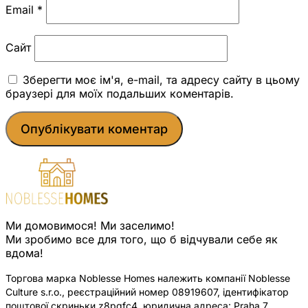
Email
*
Сайт
Зберегти моє ім'я, e-mail, та адресу сайту в цьому
браузері для моїх подальших коментарів.
Ми домовимося! Ми заселимо!
Ми зробимо все для того, що б відчували себе як
вдома!
Торгова марка Noblesse Homes належить компанії Noblesse
Culture s.r.o., реєстраційний номер 08919607, ідентифікатор
поштової скриньки z8pqfc4, юридична адреса: Praha 7,