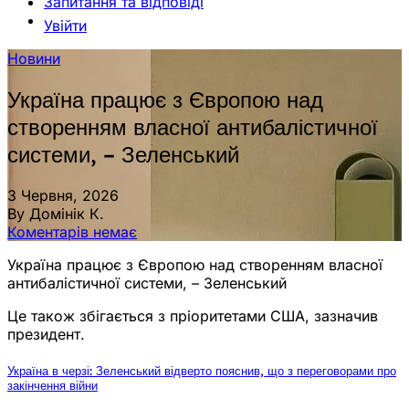
Запитання та відповіді
Увійти
Новини
Україна працює з Європою над
створенням власної антибалістичної
системи, – Зеленський
3 Червня, 2026
By Домінік К.
Коментарів немає
Україна працює з Європою над створенням власної
антибалістичної системи, – Зеленський
Це також збігається з пріоритетами США, зазначив
президент.
Україна в черзі: Зеленський відверто пояснив, що з переговорами про
закінчення війни