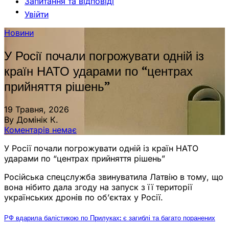
Запитання та відповіді
Увійти
Новини
У Росії почали погрожувати одній із
країн НАТО ударами по “центрах
прийняття рішень”
19 Травня, 2026
By Домінік К.
Коментарів немає
У Росії почали погрожувати одній із країн НАТО
ударами по “центрах прийняття рішень”
Російська спецслужба звинуватила Латвію в тому, що
вона нібито дала згоду на запуск з її території
українських дронів по об’єктах у Росії.
РФ вдарила балістикою по Прилуках: є загиблі та багато поранених