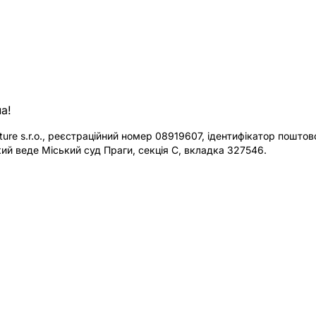
а!
re s.r.o., реєстраційний номер 08919607, ідентифікатор поштової
ий веде Міський суд Праги, секція C, вкладка 327546.