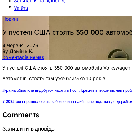
Запитання та відповіді
Увійти
Новини
У пустелі США стоять 350 000 автомоб
4 Червня, 2026
By Домінік К.
Коментарів немає
У пустелі США стоять 350 000 автомобілів Volkswagen 
Автомобілі стоять там уже близько 10 років.
Україна обвалила видобуток нафти в Росії: Кремль вперше визнав проб
У 2025 році промисловість забезпечила найбільше податків до держбю
Comments
Залишити відповідь