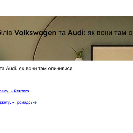
ілів Volkswagen та Audi: як вони там 
та Audi: як вони там опинилися
лему, – Reuters
джету, – Громадське