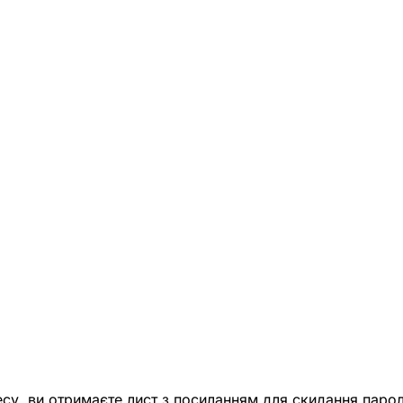
есу, ви отримаєте лист з посиланням для скидання парол