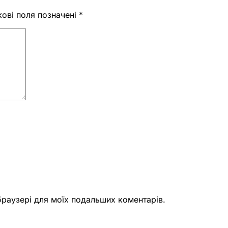
кові поля позначені
*
 браузері для моїх подальших коментарів.