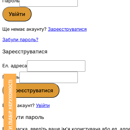
Пароль
Увійти
Ще немає акаунту?
Зареєструватися
Забули пароль?
Зареєструватися
Ел. адреса
Пароль
ЗАМОВИТИ ПІДБІР НЕРУХОМОСТІ
Зареєструватися
Вже є акаунт?
Увійти
Скинути пароль
Будь ласка, введіть ваше ім'я користувача або ел. адр