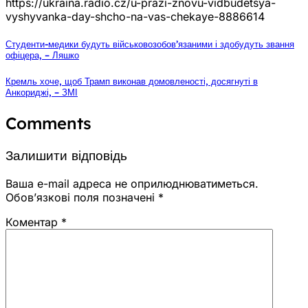
https://ukraina.radio.cz/u-prazi-znovu-vidbudetsya-
vyshyvanka-day-shcho-na-vas-chekaye-8886614
Студенти-медики будуть військовозобов’язаними і здобудуть звання
офіцера, – Ляшко
Кремль хоче, щоб Трамп виконав домовленості, досягнуті в
Анкориджі, – ЗМІ
Comments
Залишити відповідь
Ваша e-mail адреса не оприлюднюватиметься.
Обов’язкові поля позначені
*
Коментар
*