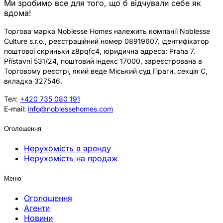
Ми зробимо все для того, що б відчували себе як
вдома!
Торгова марка Noblesse Homes належить компанії Noblesse
Culture s.r.o., реєстраційний номер 08919607, ідентифікатор
поштової скриньки z8pqfc4, юридична адреса: Praha 7,
Přístavní 531/24, поштовий індекс 17000, зареєстрована в
Торговому реєстрі, який веде Міський суд Праги, секція C,
вкладка 327546.
Тел:
+420 735 080 191
E-mail:
info@noblessehomes.com
Оголошення
Нерухомість в аренду
Нерухомість на продаж
Меню
Оголошення
Агенти
Новини