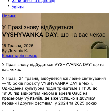
Запитання та відповіді
Увійти
Новини
У Празі знову відбудеться
VYSHYVANKA DAY: що на вас чекає
15 Травня, 2026
By Домінік К.
Коментарів немає
У Празі знову відбудеться VYSHYVANKA DAY: що на
вас чекає
У Празі, 24 травня, відбудется ювілейне святкування
— 10 років проєкту VYSHYVANKA DAY в Чехії.
Одноденна культурна подія триватиме з 11:00 до
19:00 під відкритим небом в ареалі Gauč на
празькому Výstavišti, де вже успішно відбулися
перший і другий фестивалі у 2024 та 2025 роках.