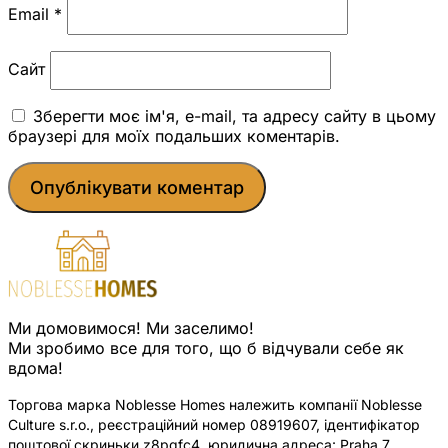
Email
*
Сайт
Зберегти моє ім'я, e-mail, та адресу сайту в цьому
браузері для моїх подальших коментарів.
Ми домовимося! Ми заселимо!
Ми зробимо все для того, що б відчували себе як
вдома!
Торгова марка Noblesse Homes належить компанії Noblesse
Culture s.r.o., реєстраційний номер 08919607, ідентифікатор
поштової скриньки z8pqfc4, юридична адреса: Praha 7,