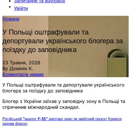
Запитання та відповіді
Увійти
Новини
У Польщі оштрафували та
депортували українського блогера за
поїздку до заповідника
23 Травня, 2026
By Домінік К.
Коментарів немає
У Польщі оштрафували та депортували українського
блогера за поїздку до заповідника
Блогер з України заїхав у заповідну зону в Польщі та
спричинив міжнародний скандал.
Російський “аналог F-35” раптово зник: як амбітний проєкт Кремля
зазнав фіаско