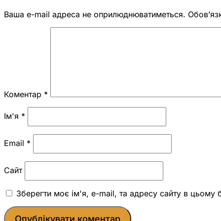
Ваша e-mail адреса не оприлюднюватиметься.
Обов’яз
Коментар
*
Ім'я
*
Email
*
Сайт
Зберегти моє ім'я, e-mail, та адресу сайту в цьому