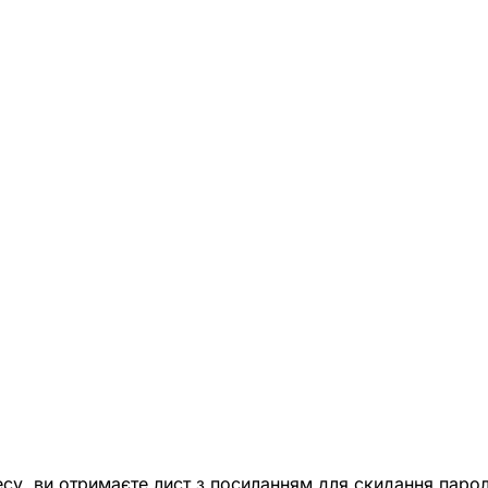
есу, ви отримаєте лист з посиланням для скидання парол