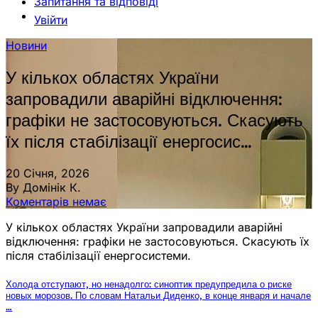
Запитання та відповіді
Увійти
Новини
У кількох областях України
запровадили аварійні відключення:
графіки не застосовуються. Скасують
їх після стабілізації енергосис…
20 Січня, 2026
By Домінік К.
Коментарів немає
У кількох областях України запровадили аварійні
відключення: графіки не застосовуються. Скасують їх
після стабілізації енергосистеми.
Холода отступают, но ненадолго: синоптик предупредила о риске
новых морозов. По словам Натальи Диденко, в конце января и начале
…