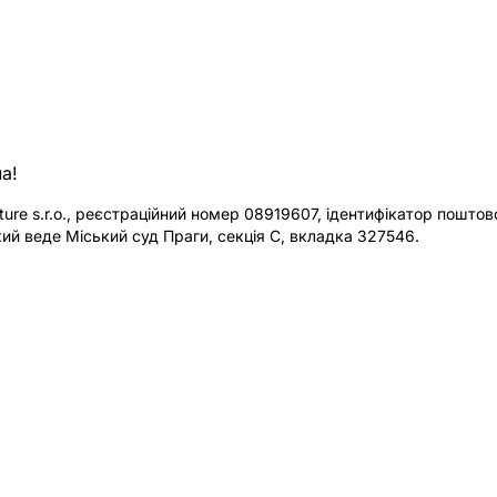
а!
re s.r.o., реєстраційний номер 08919607, ідентифікатор поштової
ий веде Міський суд Праги, секція C, вкладка 327546.