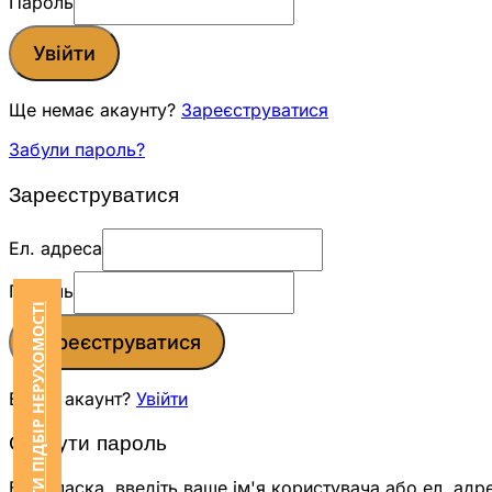
Пароль
Увійти
Ще немає акаунту?
Зареєструватися
Забули пароль?
Зареєструватися
Ел. адреса
Пароль
ЗАМОВИТИ ПІДБІР НЕРУХОМОСТІ
Зареєструватися
Вже є акаунт?
Увійти
Скинути пароль
Будь ласка, введіть ваше ім'я користувача або ел. адр