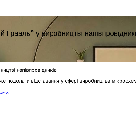
 Грааль” у виробництві напівпровідник
ництві напівпровідників
оже подолати відставання у сфері виробництва мікросхе
енсію