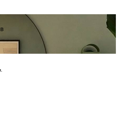
ів
м.