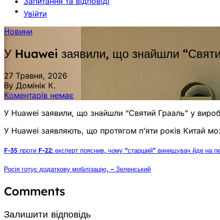
Запитання та відповіді
Увійти
Новини
У Huawei заявили, що знайшли “Святий
27 Травня, 2026
By Домінік К.
Коментарів немає
У Huawei заявили, що знайшли “Святий Грааль” у вироб
У Huawei заявляють, що протягом п’яти років Китай м
F-35 проти F-22: експерт пояснив, чому “старший” винищувач йде на п
Росія готує додаткову мобілізацію, – Зеленський
Comments
Залишити відповідь