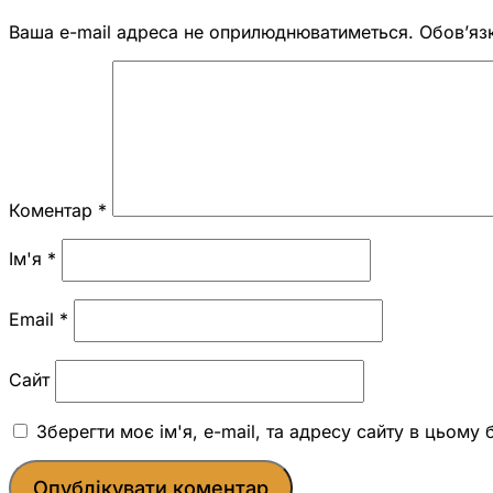
Ваша e-mail адреса не оприлюднюватиметься.
Обов’яз
Коментар
*
Ім'я
*
Email
*
Сайт
Зберегти моє ім'я, e-mail, та адресу сайту в цьому