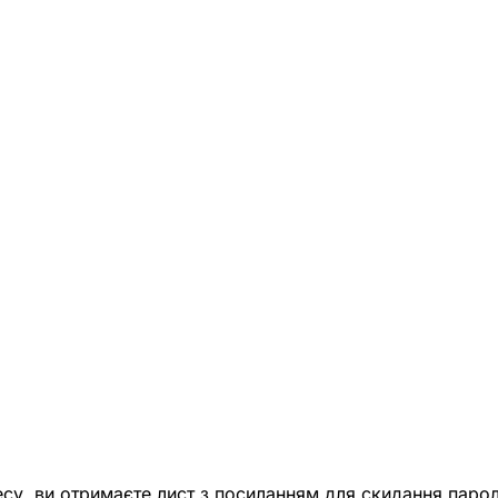
есу, ви отримаєте лист з посиланням для скидання парол