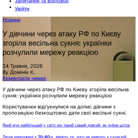
Запитання та відповіді
Увійти
Новини
У дівчини через атаку РФ по Києву
згоріла весільна сукня: українки
розчулили мережу реакцією
24 Травня, 2026
By Домінік К.
Коментарів немає
У дівчини через атаку РФ по Києву згоріла весільна
сукня: українки розчулили мережу реакцією
Користувачки відгукнулися на допис дівчини з
пропозицією безкоштовно дати свої весільні сукні.
Який жук найбільший у світі: він такий самий довгий, як зубна щітка
Люди народжені у 70–80-х, вміють те, чого не навчать у сучасній