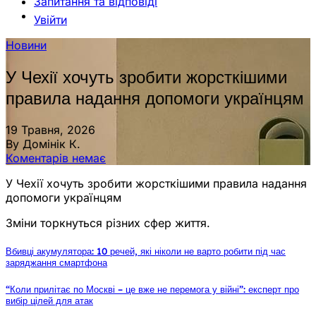
Запитання та відповіді
Увійти
Новини
У Чехії хочуть зробити жорсткішими
правила надання допомоги українцям
19 Травня, 2026
By Домінік К.
Коментарів немає
У Чехії хочуть зробити жорсткішими правила надання
допомоги українцям
Зміни торкнуться різних сфер життя.
Вбивці акумулятора: 10 речей, які ніколи не варто робити під час
заряджання смартфона
“Коли прилітає по Москві – це вже не перемога у війні”: експерт про
вибір цілей для атак