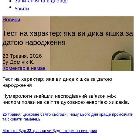
Запитання та відповіді
Увійти
Новини
Тест на характер: яка ви дика кішка за
датою народження
23 Травня, 2026
By Домінік К.
Коментарів немає
Тест на характер: яка ви дика кішка за датою
народження
Нумерологи знайшли несподіваний зв’язок між
числом появи на світ та духовною енергією хижаків.
23 травня: церковне свято сьогодні, чому цього дня краще промовчати
та сховати гаманець
Магнітні бурі 23 травня: чи буде шторм на вихідних