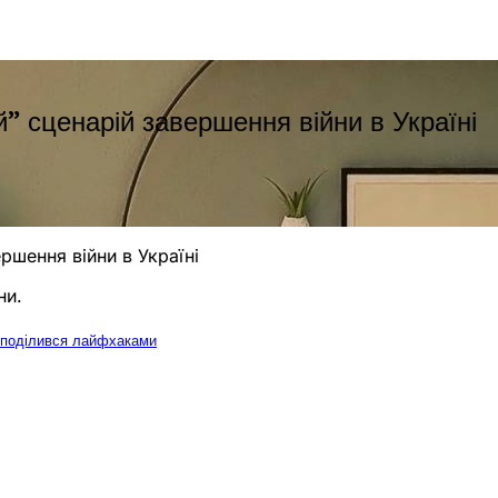
” сценарій завершення війни в Україні
ршення війни в Україні
ни.
т поділився лайфхаками