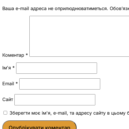
Ваша e-mail адреса не оприлюднюватиметься.
Обов’яз
Коментар
*
Ім'я
*
Email
*
Сайт
Зберегти моє ім'я, e-mail, та адресу сайту в цьому