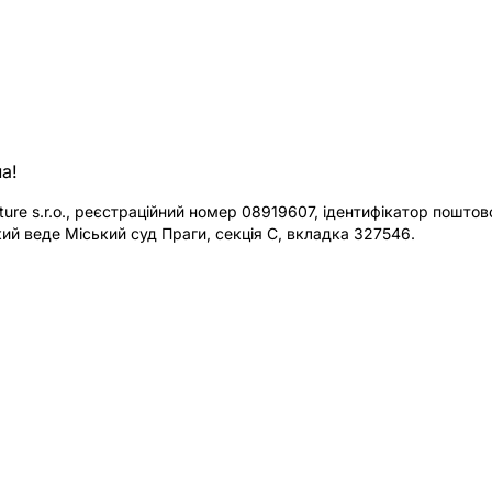
а!
re s.r.o., реєстраційний номер 08919607, ідентифікатор поштової
ий веде Міський суд Праги, секція C, вкладка 327546.