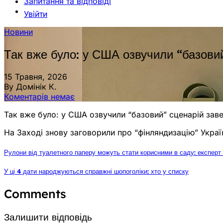
Запитання та відповіді
Увійти
Новини
Так вже було: у США озвучили “базовий
15 Травня, 2026
By Домінік К.
Коментарів немає
Так вже було: у США озвучили “базовий” сценарій заве
На Заході знову заговорили про “фінляндизацію” Украї
Рулони від туалетного паперу можуть стати корисними в саду: експер
У ці 4 дати народжуються справжні шопоголіки: хто у списку
Comments
Залишити відповідь