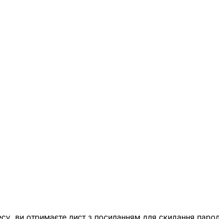
есу, ви отримаєте лист з посиланням для скидання парол