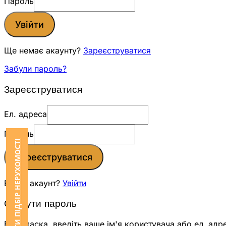
Пароль
Увійти
Ще немає акаунту?
Зареєструватися
Забули пароль?
Зареєструватися
Ел. адреса
Пароль
ЗАМОВИТИ ПІДБІР НЕРУХОМОСТІ
Зареєструватися
Вже є акаунт?
Увійти
Скинути пароль
Будь ласка, введіть ваше ім'я користувача або ел. адр