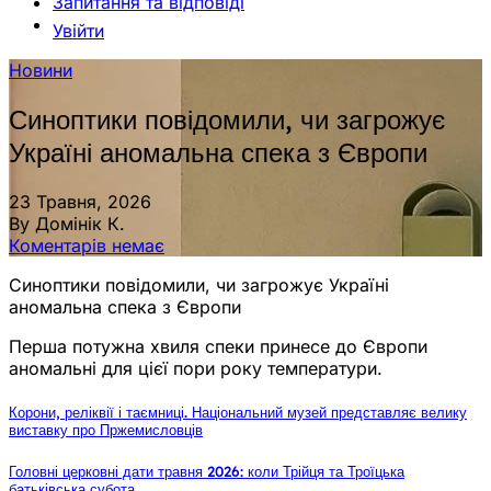
Запитання та відповіді
Увійти
Новини
Синоптики повідомили, чи загрожує
Україні аномальна спека з Європи
23 Травня, 2026
By Домінік К.
Коментарів немає
Синоптики повідомили, чи загрожує Україні
аномальна спека з Європи
Перша потужна хвиля спеки принесе до Європи
аномальні для цієї пори року температури.
Корони, реліквії і таємниці. Національний музей представляє велику
виставку про Пржемисловців
Головні церковні дати травня 2026: коли Трійця та Троїцька
батьківська субота