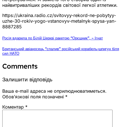
найвитриваліших рекордів світової легкої атлетики.
https://ukraina.radio.cz/svitovyy-rekord-ne-pobytyy-
uzhe-30-rokiv-yogo-vstanovyv-metalnyk-spysa-yan-
8887285
Росія вдарила по Білій Церкві ракетою “Орєшник”, – Ігнат
Британський авіаносець “спалив” російський корабель-шпигун біля
сил НАТО
Comments
Залишити відповідь
Ваша e-mail адреса не оприлюднюватиметься.
Обов’язкові поля позначені
*
Коментар
*