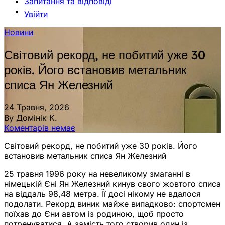
Запитання та відповіді
Увійти
Новини
Світовий рекорд, не побитий уже 30
років. Його встановив метальник
списа Ян Железний
24 Травня, 2026
By Домінік К.
Коментарів немає
Світовий рекорд, не побитий уже 30 років. Його
встановив метальник списа Ян Железний
25 травня 1996 року на невеликому змаганні в
німецькій Єні Ян Железний кинув свого жовтого списа
на віддаль 98,48 метра. Її досі нікому не вдалося
подолати. Рекорд виник майже випадково: спортсмен
поїхав до Єни автом із родиною, щоб просто
потренуватися. А замість того створив один із