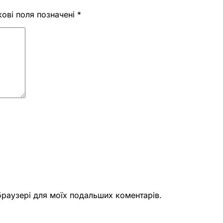
кові поля позначені
*
 браузері для моїх подальших коментарів.