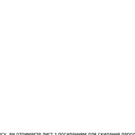
есу, ви отримаєте лист з посиланням для скидання парол