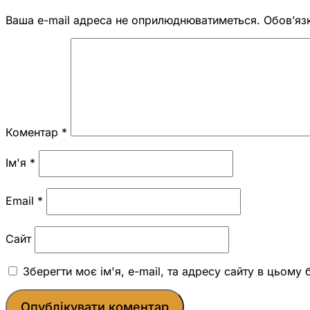
Ваша e-mail адреса не оприлюднюватиметься.
Обов’яз
Коментар
*
Ім'я
*
Email
*
Сайт
Зберегти моє ім'я, e-mail, та адресу сайту в цьому