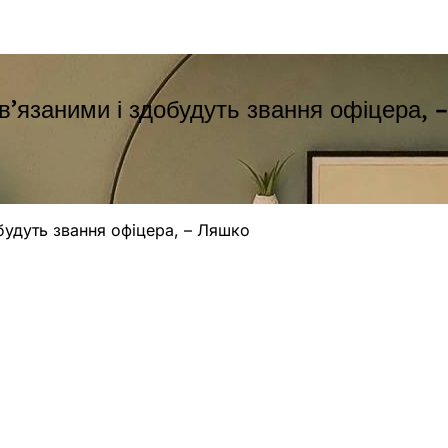
в’язаними і здобудуть звання офіцера, 
будуть звання офіцера, – Ляшко