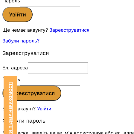
Пароль
Увійти
Ще немає акаунту?
Зареєструватися
Забули пароль?
Зареєструватися
Ел. адреса
Пароль
ЗАМОВИТИ ПІДБІР НЕРУХОМОСТІ
Зареєструватися
Вже є акаунт?
Увійти
Скинути пароль
Будь ласка, введіть ваше ім'я користувача або ел. адр