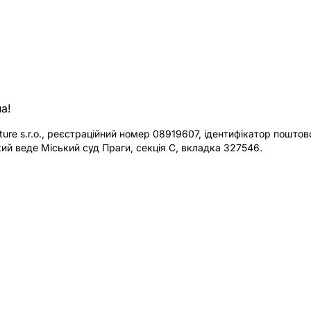
а!
re s.r.o., реєстраційний номер 08919607, ідентифікатор поштової
ий веде Міський суд Праги, секція C, вкладка 327546.